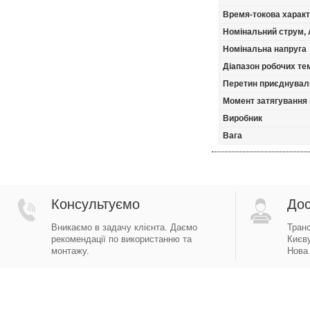
Время-токова харак
Номінальний струм, 
Номінальна напруга
Діапазон робочих тем
Перетин приєднуваль
Момент затягування 
Виробник
Вага
Консультуємо
Дос
Вникаємо в задачу клієнта. Даємо
Тран
рекомендації по використанню та
Києву
монтажу.
Нова 