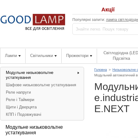
Акції
Популярні запити:
лампа світлодіод
Світлодіодна (LED
Лампи
Світильники
Прожектори
Підсвітка
Головна
>
Низьковольтне 
Модульне низьковольтне
Модульний автоматичний вим
устаткування
Модульни
Шафове низьковольтне устаткування
Реле напруги
e.industr
Реле і Таймери
E.NEXT
Щити і Дверцята
КПП і Подовжувачі
Модульне низьковольтне
устаткування