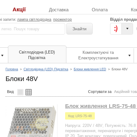
Акції
Доставка
Оплата
Ко
Відділ прода
і запити:
лампа світлодіодна
прожектор
Знайти
Світлодіодна (LED)
Комплектуючі та
Підсвітка
Електроустаткування
Головна
>
Світлодіодна (LED) Підсвітка
>
Блоки живлення LED
>
Блоки 48V
Блоки 48V
Вид
Сортувати за
Акційний тов
Блок живлення LRS-75-48 
Код: LRS-75-48
Напруга: 220V / 48V; Потужність: 76.8
перевантаження, перенапруги і перегр
IP 20. Тип монтажу: поверхневий. Охо