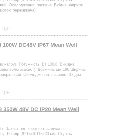
евий. Охолодження: пасивне. Вхідна напруга:
омогою перемикача).
 грн
 100W DC48V IP67 Mean Well
по напрузі Потужність, Вт 100.8. Вихідна
(Повна вологозахист). Довжина, мм 190 Ширина,
поверхневий. Охолодження: пасивне. Вхідна
 грн
 350W 48V DC IP20 Mean Well
Вт; Захист від: короткого замикання,
іву; Розмір: Д215xШ115х30 мм; Ступінь