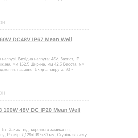
рн
60W DC48V IP67 Mean Well
о напрузі. Вихідна напруга: 48V. Захист, IP
овжина, мм 162.5 Ширина, мм 42.5 Висота, мм
дження: пасивне. Вхідна напруга: 90 ~
рн
 100W 48V DC IP20 Mean Well
4 Вт; Захист від: короткого замикання,
іву; Розмір: Д129xШ97х30 мм; Ступінь захисту: