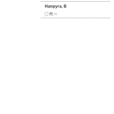
Напруга, В
48
(6)