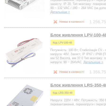
захисту: IP 20. Тип монтажу: поверхн
90 ~ 132 VAC / 180 ~ 264 VAC (за доп
Детальніше >
1 256,75
Немає в наявності
Блок живлення LPV-100-48
Код: LPV-100-48
Потужність: 100 Вт; Стабілізація CV - 
напруга: 48V. Захист, IP IP67 / IP68 
мм 52 Висота, мм 37.0 Тип монтажу: 
напруга: 90 ~ 264VAC.
Детальніше >
1 356,75
Немає в наявності
Блок живлення LRS-350-48
Код: LRS-350-48
Напруга: 220V / 48V; Потужність: 350 
перевантаження, перенапруги і перегр