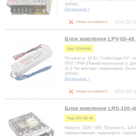
264VAC.
Детальніше >
904,50 г
Немає в наявності
Блок живлення LPV-60-48 
Код: LPV-60-48
Потужність: 60 Вт; Стабілізація CV - п
IP67 / IP68 (Повний вологозахист). Д
32.0 Тип монтажу: поверхневий. Охоло
264VAC.
Детальніше >
904,50 г
Немає в наявності
Блок живлення LRS-100-48
Код: LRS-100-48
Напруга: 220V / 48V; Потужність: 110.
перевантаження, перенапруги і перегр