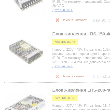
IP 20. Тип монтажу: поверхневий. Охо
264VAC.
Детальніше >
919,95 г
Немає в наявності
Блок живлення LRS-150-48
Код: LRS-150-48
Напруга: 220V / 48V; Потужність: 158.
перевантаження, перенапруги і перегрі
IP 20. Тип монтажу: поверхневий. Охо
VAC / 170 ~ 264 VAC (за допомогою п
Детальніше >
1 175,85
Немає в наявності
Блок живлення LRS-200-48
Код: LRS-200-48
Напруга: 220V / 48V; Потужність: 211.
перевантаження, перенапруги і перегр