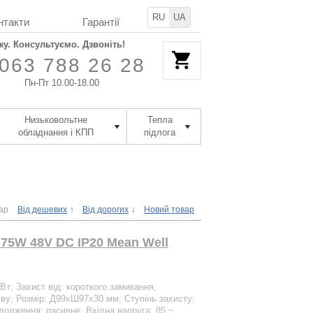
RU
UA
нтакти
Гарантії
жу. Консультуємо. Дзвоніть!
063 788 26 28
Пн-Пт 10.00-18.00
Низьковольтне
Тепла
обладнання і КПП
підлога
ар
Від дешевих
Від дорогих
Новий товар
75W 48V DC IP20 Mean Well
 Вт; Захист від: короткого замикання,
іву; Розмір: Д99xШ97х30 мм; Ступінь захисту:
лодження: пасивне. Вхідна напруга: 85 ~