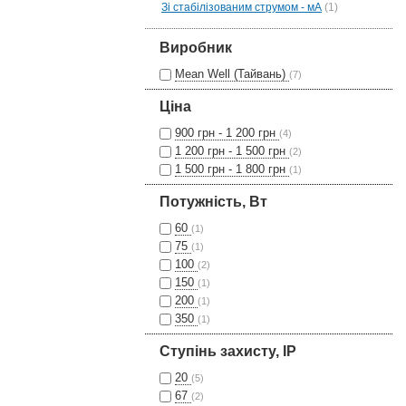
Зі стабілізованим струмом - мА
(1)
Виробник
Mean Well (Тайвань)
(7)
Ціна
900 грн - 1 200 грн
(4)
1 200 грн - 1 500 грн
(2)
1 500 грн - 1 800 грн
(1)
Потужність, Вт
60
(1)
75
(1)
100
(2)
150
(1)
200
(1)
350
(1)
Ступінь захисту, IP
20
(5)
67
(2)