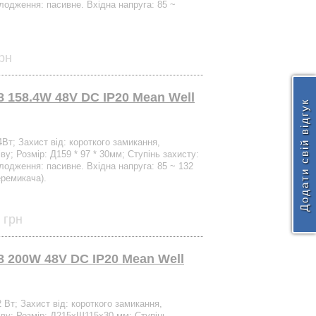
лодження: пасивне. Вхідна напруга: 85 ~
рн
 158.4W 48V DC IP20 Mean Well
Додати свій відгук
4Вт; Захист від: короткого замикання,
ву; Розмір: Д159 * 97 * 30мм; Ступінь захисту:
лодження: пасивне. Вхідна напруга: 85 ~ 132
еремикача).
 грн
 200W 48V DC IP20 Mean Well
2 Вт; Захист від: короткого замикання,
іву; Розмір: Д215xШ115х30 мм; Ступінь