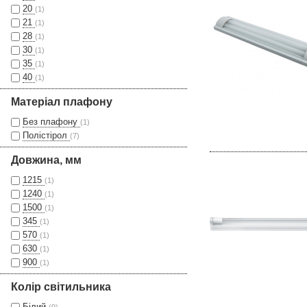
20
(1)
21
(1)
28
(1)
30
(1)
35
(1)
40
(1)
Матеріал плафону
Без плафону
(1)
Полістірол
(7)
Довжина, мм
1215
(1)
1240
(1)
1500
(1)
345
(1)
570
(1)
630
(1)
900
(1)
Колір світильника
Білий