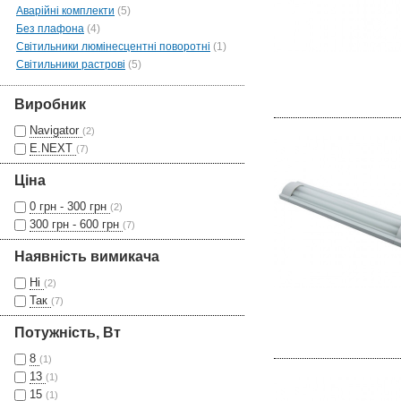
Аварійні комплекти
(5)
Без плафона
(4)
Світильники люмінесцентні поворотні
(1)
Світильники растрові
(5)
Виробник
Navigator
(2)
E.NEXT
(7)
Ціна
0 грн - 300 грн
(2)
300 грн - 600 грн
(7)
Наявність вимикача
Ні
(2)
Так
(7)
Потужність, Вт
8
(1)
13
(1)
15
(1)