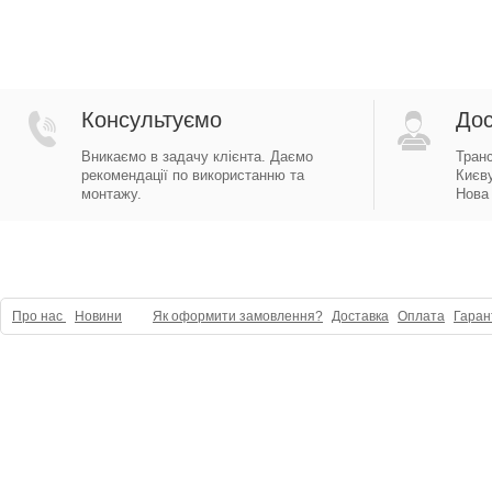
Консультуємо
Дос
Вникаємо в задачу клієнта. Даємо
Тран
рекомендації по використанню та
Києву
монтажу.
Нова 
Про нас
Новини
Як оформити замовлення?
Доставка
Оплата
Гаран