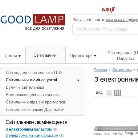
Акції
Популярні запити:
лампа світлодіод
Світлодіодна (L
Світильники
Лампи
Прожектори
Підсвітка
Головна
>
Світильники
>
Світлодіодні світильники LED
З електронни
Світильники люмінесцентні
Вуличні світильники
Вид
Вологозахищені світильники
Світильники підвісні промислові
Світильники точкові Даунлайти
Світильники люмінесцентні
З електронним баластом
(9)
З електромагнітним баластом
(1)