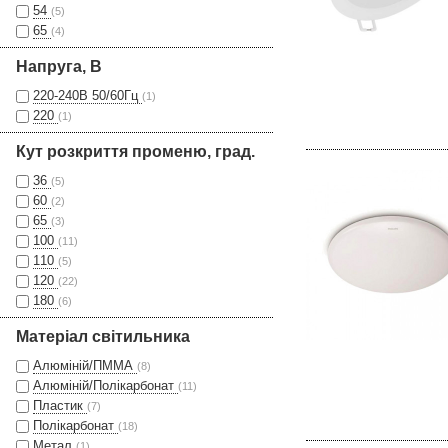
54
(5)
65
(4)
Напруга, В
220-240В 50/60Гц
(1)
220
(1)
Кут розкриття променю, град.
36
(5)
60
(2)
65
(3)
100
(11)
110
(5)
120
(22)
180
(6)
Матеріал світильника
Алюміній/ПММА
(8)
Алюміній/Полікарбонат
(11)
Пластик
(7)
Полікарбонат
(18)
Метал
(1)