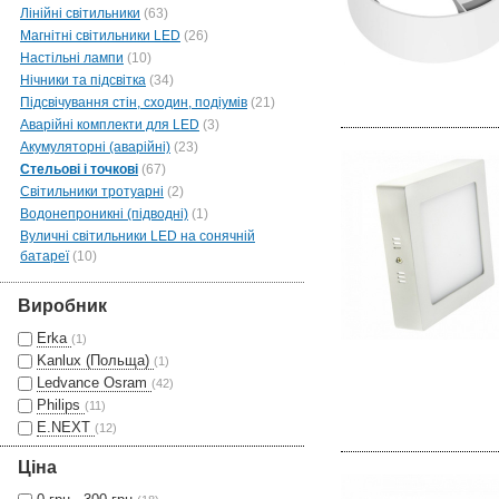
Лінійні світильники
(63)
Магнітні світильники LED
(26)
Настільні лампи
(10)
Нічники та підсвітка
(34)
Підсвічування стін, сходин, подіумів
(21)
Аварійні комплекти для LED
(3)
Акумуляторні (аварійні)
(23)
Стельові і точкові
(67)
Світильники тротуарні
(2)
Водонепроникні (підводні)
(1)
Вуличні світильники LED на сонячній
батареї
(10)
Виробник
Erka
(1)
Kanlux (Польща)
(1)
Ledvance Osram
(42)
Philips
(11)
E.NEXT
(12)
Ціна