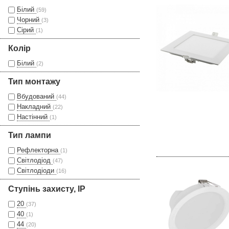
Білий
(59)
Чорний
(3)
Сірий
(1)
Колір
Білий
(2)
Тип монтажу
Вбудований
(44)
Накладний
(22)
Настінний
(1)
Тип лампи
Рефлекторна
(1)
Світлодіод
(47)
Світлодіоди
(16)
Ступінь захисту, IP
20
(37)
40
(1)
44
(20)