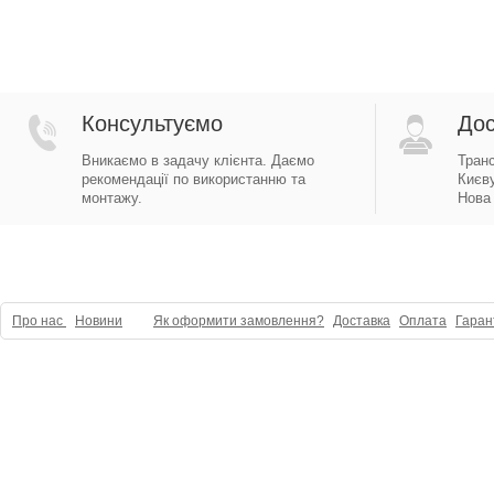
Консультуємо
Дос
Вникаємо в задачу клієнта. Даємо
Тран
рекомендації по використанню та
Києву
монтажу.
Нова 
Про нас
Новини
Як оформити замовлення?
Доставка
Оплата
Гаран