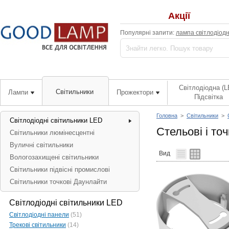
Акції
Популярні запити:
лампа світлодіод
Світлодіодна (L
Світильники
Лампи
Прожектори
Підсвітка
Головна
>
Світильники
>
Світлодіодні світильники LED
Стельові і точ
Світильники люмінесцентні
Вуличні світильники
Вид
Вологозахищені світильники
Світильники підвісні промислові
Світильники точкові Даунлайти
Світлодіодні світильники LED
Світлодіодні панели
(51)
Трекові світильники
(14)