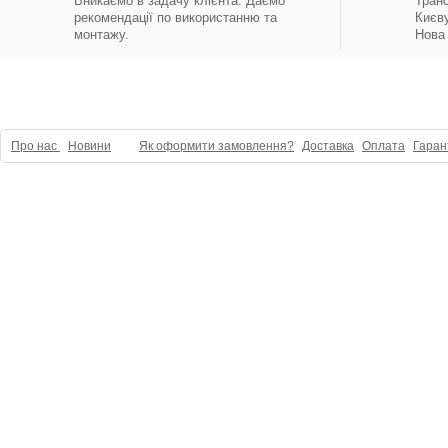
Вникаємо в задачу клієнта. Даємо
Тран
рекомендації по використанню та
Києву
монтажу.
Нова 
Про нас
Новини
Як оформити замовлення?
Доставка
Оплата
Гаран