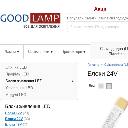
Акції
Популярні запити:
лампа світлодіод
Світлодіодна (L
Лампи
Світильники
Прожектори
Підсвітка
Головна
>
Світлодіодна (L
Стрічка LED
Блоки 24V
Профіль LED
Блоки живлення LED
Вид
Управління LED
Модулі LED
Блоки живлення LED
Блоки 12V
(23)
Блоки 24V
(33)
Блоки 48V
(7)