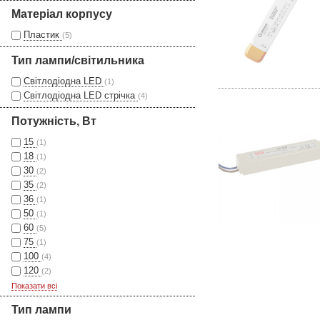
Матеріал корпусу
Пластик
(5)
Тип лампи/світильника
Світлодіодна LED
(1)
Світлодіодна LED стрічка
(4)
Потужність, Вт
15
(1)
18
(1)
30
(2)
35
(2)
36
(1)
50
(1)
60
(5)
75
(1)
100
(4)
120
(2)
Показати всі
Тип лампи