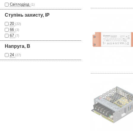
Світлодіод
(1)
Ступінь захисту, IP
20
(22)
66
(3)
67
(7)
Напруга, В
24
(27)