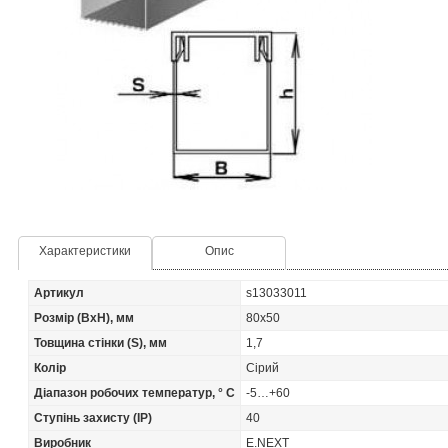
Характеристики
Опис
Артикул
s13033011
Розмір (BxH), мм
80x50
Товщина стінки (S), мм
1,7
Колір
Сірий
Діапазон робочих температур, ° С
-5…+60
Ступінь захисту (IP)
40
Виробник
E.NEXT