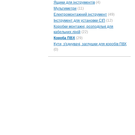
Ящики для інструментів
(4)
Мультиметри
(11)
Електромонтажний інструмент
(49)
Інструмент для установки СІП
(12)
Коробки монтажні, розподільчі для
кабельних ліній
(22)
Короба ПВХ
(29)
Кути, з'єднувачі, заглушки для коробів ПВХ
(0)