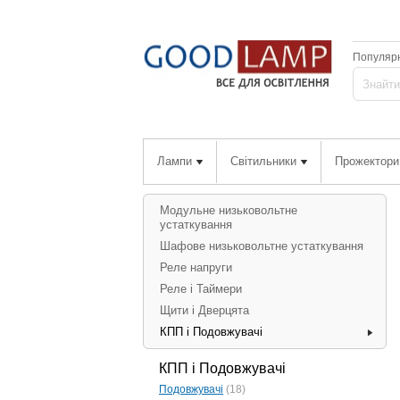
Популярн
Лампи
Світильники
Прожектори
Модульне низьковольтне
устаткування
Шафове низьковольтне устаткування
Реле напруги
Реле і Таймери
Щити і Дверцята
КПП і Подовжувачі
КПП і Подовжувачі
Подовжувачі
(18)