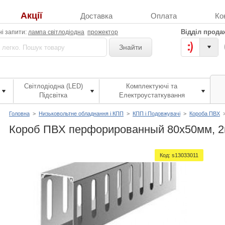
Акції
Доставка
Оплата
Ко
Відділ прода
і запити:
лампа світлодіодна
прожектор
Знайти
Світлодіодна (LED)
Комплектуючі та
Підсвітка
Електроустаткування
Головна
>
Низьковольтне обладнання і КПП
>
КПП і Подовжувачі
>
Короба ПВХ
Короб ПВХ перфорированный 80х50мм, 
Код:
s13033011