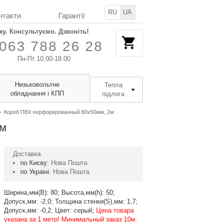
RU
UA
нтакти
Гарантії
жу. Консультуємо. Дзвоніть!
063 788 26 28
Пн-Пт 10.00-18.00
Низьковольтне
Тепла
обладнання і КПП
підлога
>
Короб ПВХ перфорированный 80х50мм, 2м
2м
Доставка
по Києву:
Нова Пошта
по Украіні:
Нова Пошта
Ширина,мм(В): 80; Высота,мм(h): 50;
Допуск,мм: -2,0; Толщина стенки(S),мм: 1,7;
Допуск,мм: -0,2; Цвет: серый;
Цена товара
указана за 1 метр! Минимальный заказ 10м.