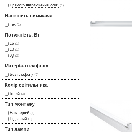
Прямого підключення 220В
(1)
Наявність вимикача
Так
(2)
Потужність, Вт
15
(1)
18
(1)
30
(2)
Матеріал плафону
Без плафону
(2)
Колір світильника
Білий
(3)
Тип монтажу
Накладний
(4)
Підвісний
(1)
Тип лампи