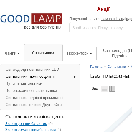
Акції
Популярні запити:
лампа світлодіод
Світлодіодна (L
Світильники
Лампи
Прожектори
Підсвітка
Головна
>
Світильники
>
Світлодіодні світильники LED
Без плафона
Світильники люмінесцентні
Вуличні світильники
Вид
Вологозахищені світильники
Світильники підвісні промислові
Світильники точкові Даунлайти
Світильники люмінесцентні
З електронним баластом
(9)
З електромагнітним баластом
(1)