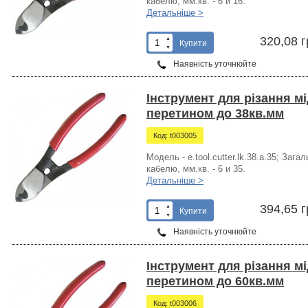
кабелю, мм.кв. - 6 и 16.
Детальніше >
320,08 г
▲
Купити
▼
Наявність уточнюйте
Інструмент для різання м
перетином до 38кв.мм
Код: t003005
Модель - e.tool.cutter.lk.38.a.35; За
кабелю, мм.кв. - 6 и 35.
Детальніше >
394,65 г
▲
Купити
▼
Наявність уточнюйте
Інструмент для різання м
перетином до 60кв.мм
Код: t003006