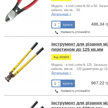
Модель - e.tool.cutter.lk.60.a.50; За
кабелю, мм.кв. - 50.
Детальніше >
486,34 г
▲
Купити
▼
Наявність уточнюйте
Інструмент для різання м
перетином до 125 кв.мм
Код: t003003
Модель - e.tool.cutter.lk.125; Загаль
кабелю, мм.кв. - 120 (діаметром до 21
Детальніше >
967,22 г
▲
Купити
▼
Наявність уточнюйте
Інструмент для різання м