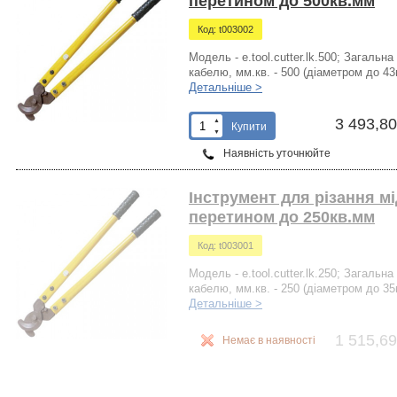
перетином до 500кв.мм
Код: t003002
Модель - e.tool.cutter.lk.500; Загаль
кабелю, мм.кв. - 500 (діаметром до 43
Детальніше >
3 493,80
▲
Купити
▼
Наявність уточнюйте
Інструмент для різання м
перетином до 250кв.мм
Код: t003001
Модель - e.tool.cutter.lk.250; Загаль
кабелю, мм.кв. - 250 (діаметром до 35
Детальніше >
1 515,69
Немає в наявності