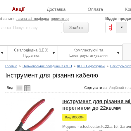
Акції
Доставка
Оплата
Ко
Відділ прода
і запити:
лампа світлодіодна
прожектор
Знайти
Світлодіодна (LED)
Комплектуючі та
Підсвітка
Електроустаткування
Головна
>
Низьковольтне обладнання і КПП
>
КПП і Подовжувачі
>
Електромонта
Інструмент для різання кабелю
Вид
Сортувати за
Акційний тов
Інструмент для різання м
перетином до 22кв.мм
Код: t003004
Модель - e.tool.cutter.lk.22.a.16; За