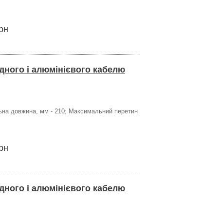
рн
ідного і алюмінієвого кабелю
гальна довжина, мм - 210; Максимальний перетин
рн
ідного і алюмінієвого кабелю