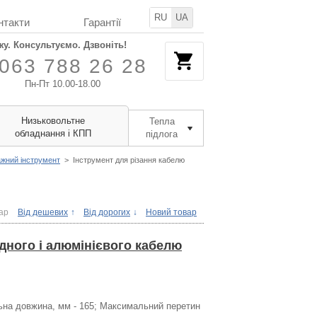
RU
UA
нтакти
Гарантії
жу. Консультуємо. Дзвоніть!
063 788 26 28
Пн-Пт 10.00-18.00
Низьковольтне
Тепла
обладнання і КПП
підлога
жний інструмент
>
Інструмент для різання кабелю
ар
Від дешевих
Від дорогих
Новий товар
ідного і алюмінієвого кабелю
гальна довжина, мм - 165; Максимальний перетин