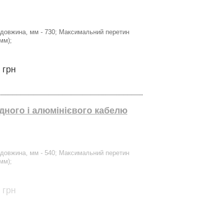
на довжина, мм - 730; Максимальний перетин
мм);
 грн
ідного і алюмінієвого кабелю
на довжина, мм - 540; Максимальний перетин
мм);
 грн