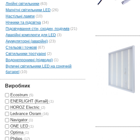
Лінійні світильники
(63)
Магнітні світильники LED
(26)
Настільні лампи
(10)
Нічники та підсвітка
(34)
Підсвічування стін, сходин, подіумів
(21)
Аварійні комплекти для LED
(3)
Акумуляторні (аварійні)
(23)
Стельові і точкові
(67)
Світильники тротуарні
(2)
Водонепроникні (підводні)
(1)
Вуличні світильники LED на сонячній
батареї
(10)
Виробник
Ecostrum
(5)
ENERLIGHT (Китай)
(1)
HOROZ Electric
(2)
Ledvance Osram
(16)
Navigator
(1)
ONE LED
(1)
Optima
(1)
Philips
(17)