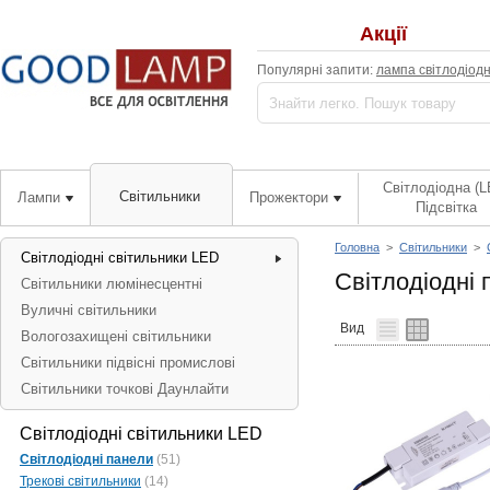
Акції
Популярні запити:
лампа світлодіод
Світлодіодна (L
Світильники
Лампи
Прожектори
Підсвітка
Головна
>
Світильники
>
Світлодіодні світильники LED
Світлодіодні 
Світильники люмінесцентні
Вуличні світильники
Вид
Вологозахищені світильники
Світильники підвісні промислові
Світильники точкові Даунлайти
Світлодіодні світильники LED
Світлодіодні панели
(51)
Трекові світильники
(14)