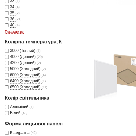
33
(1)
34
(4)
35
(2)
36
(21)
40
(4)
Показати всі
Колірна температура, К
3000 (Теплий)
(1)
4000 (Денний)
(20)
4200 (Денний)
(2)
5000 (Холодний)
(2)
6000 (Холодний)
(4)
6400 (Холодний)
(1)
6500 (Холодний)
(11)
Колір світильника
Алюміний
(1)
Білий
(45)
Форма лицьової панелі
Квадратна
(42)