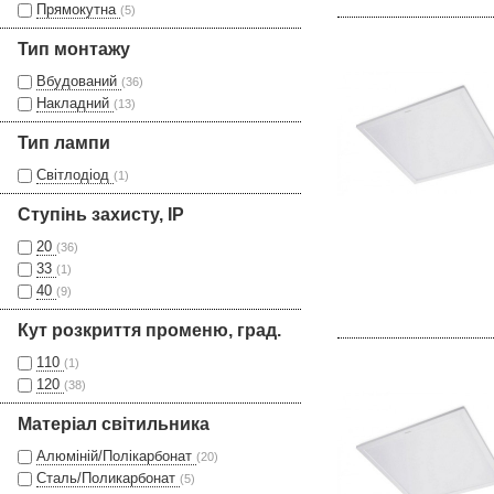
Прямокутна
(5)
Тип монтажу
Вбудований
(36)
Накладний
(13)
Тип лампи
Світлодіод
(1)
Ступінь захисту, IP
20
(36)
33
(1)
40
(9)
Кут розкриття променю, град.
110
(1)
120
(38)
Матеріал світильника
Алюміній/Полікарбонат
(20)
Сталь/Поликарбонат
(5)