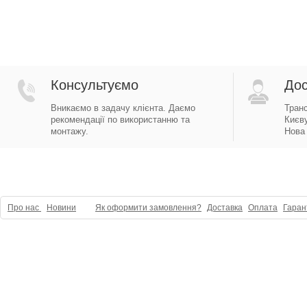
Консультуємо
Дос
Вникаємо в задачу клієнта. Даємо
Тран
рекомендації по використанню та
Києву
монтажу.
Нова 
Про нас
Новини
Як оформити замовлення?
Доставка
Оплата
Гаран