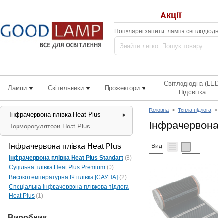
Акції
Популярні запити:
лампа світлодіод
Світлодіодна (LED
Лампи
Світильники
Прожектори
Підсвітка
Головна
>
Тепла підлога
Інфрачервона плівка Heat Plus
Інфрачервона 
Терморегулятори Heat Plus
Інфрачервона плівка Heat Plus
Вид
Інфрачервона плівка Heat Plus Standart
(8)
Суцільна плівка Heat Plus Premium
(0)
Високотемпературна ІЧ плівка [САУНА]
(2)
Спеціальна інфрачервона плівкова підлога
Heat Plus
(1)
Виробник