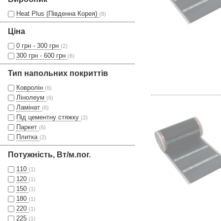
Heat Plus (Південна Корея)
(8)
Ціна
0 грн - 300 грн
(2)
300 грн - 600 грн
(6)
Тип напольних покриттів
Ковролін
(6)
Лінолеум
(6)
Ламінат
(6)
Під цементну стяжку
(2)
Паркет
(6)
Плитка
(2)
Потужність, Вт/м.пог.
110
(1)
120
(1)
150
(1)
180
(1)
220
(1)
225
(1)