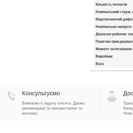
Кількість полюсів
Номінальний струм, 
Відключаючий дифер
Номінальна напруга
Діапазон робочих тем
Перетин приєднуваль
Момент затягування 
Виробник
Вага
Консультуємо
Дос
Вникаємо в задачу клієнта. Даємо
Тран
рекомендації по використанню та
Києву
монтажу.
Нова 