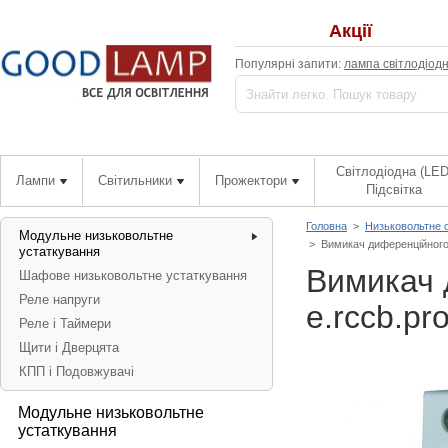
Акції
Популярні запити:
лампа світлодіод
Світлодіодна (LED
Лампи
Світильники
Прожектори
Підсвітка
Головна
>
Низьковольтне 
Модульне низьковольтне
>
Вимикач диференційного 
устаткування
Вимикач 
Шафове низьковольтне устаткування
Реле напруги
e.rccb.pr
Реле і Таймери
Щити і Дверцята
КПП і Подовжувачі
Модульне низьковольтне
устаткування