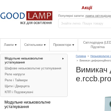
Акції
Популярні запити:
лампа світлодіод
Світлодіодна (LED
Лампи
Світильники
Прожектори
Підсвітка
Головна
>
Низьковольтне 
Модульне низьковольтне
>
Вимикач диференційного 
устаткування
Вимикач 
Шафове низьковольтне устаткування
Реле напруги
e.rccb.pr
Реле і Таймери
Щити і Дверцята
КПП і Подовжувачі
Модульне низьковольтне
устаткування