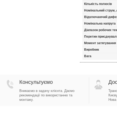
Кількість полюсів
Номінальний струм, 
Відключаючий дифер
Номінальна напруга
Діапазон робочих тем
Перетин приєднуваль
Момент затягування 
Виробник
Вага
Консультуємо
Дос
Вникаємо в задачу клієнта. Даємо
Тран
рекомендації по використанню та
Києву
монтажу.
Нова 