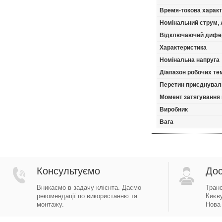
Время-токова харак
Номінальний струм, 
Відключаючий дифер
Характеристика
Номінальна напруга
Діапазон робочих тем
Перетин приєднуваль
Момент затягування 
Виробник
Вага
Консультуємо
Дос
Вникаємо в задачу клієнта. Даємо
Тран
рекомендації по використанню та
Києву
монтажу.
Нова 