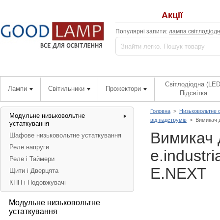
Акції
Популярні запити:
лампа світлодіод
Світлодіодна (LED
Лампи
Світильники
Прожектори
Підсвітка
Головна
>
Низьковольтне 
Модульне низьковольтне
від надструмів
>
Вимикач д
устаткування
Вимикач 
Шафове низьковольтне устаткування
Реле напруги
e.industr
Реле і Таймери
E.NEXT
Щити і Дверцята
КПП і Подовжувачі
Модульне низьковольтне
устаткування