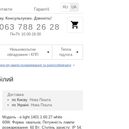
RU
UA
нтакти
Гарантії
жу. Консультуємо. Дзвоніть!
063 788 26 28
Пн-Пт 10.00-18.00
Низьковольтне
Тепла
обладнання і КПП
підлога
ені під лампи розжарювання та енергозберігаючі
>
білий
Доставка
по Києву:
Нова Пошта
по Украіні:
Нова Пошта
Модель - e.light.1401.1.60.27.white
60W; Форма: овальна; Потужність лампи
розжарювання: 60 Вт; Ступінь захисту: IP 54;