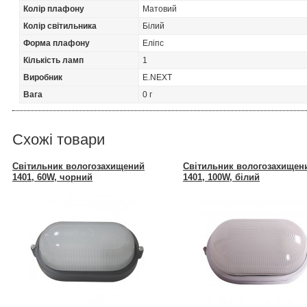
Колір плафону
Матовий
Колір світильника
Білий
Форма плафону
Еліпс
Кількість ламп
1
Виробник
E.NEXT
Вага
0 г
Схожі товари
Світильник вологозахищений
Світильник вологозахищен
1401, 60W, чорний
1401, 100W, білий