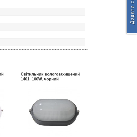
ий
Світильник вологозахищений
1401, 100W, чорний