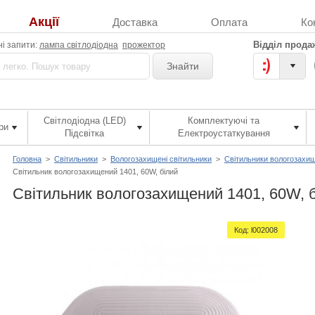
Акції
Доставка
Оплата
Ко
Відділ прода
і запити:
лампа світлодіодна
прожектор
Знайти
Світлодіодна (LED)
Комплектуючі та
ри
Підсвітка
Електроустаткування
Головна
>
Світильники
>
Вологозахищені світильники
>
Світильники вологозахищ
Світильник вологозахищений 1401, 60W, білий
Світильник вологозахищений 1401, 60W, 
Код:
l002008