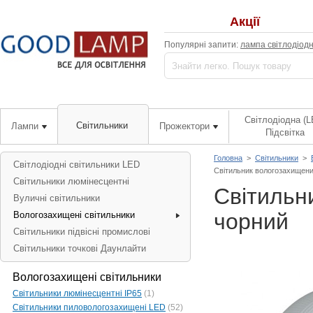
Акції
Популярні запити:
лампа світлодіод
Світлодіодна (L
Світильники
Лампи
Прожектори
Підсвітка
Головна
>
Світильники
>
Світлодіодні світильники LED
Світильник вологозахищени
Світильники люмінесцентні
Світильн
Вуличні світильники
чорний
Вологозахищені світильники
Світильники підвісні промислові
Світильники точкові Даунлайти
Вологозахищені світильники
Світильники люмінесцентні IP65
(1)
Світильники пиловологозахищені LED
(52)