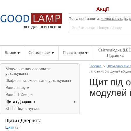
Акції
Популярні запити:
лампа світлодіод
Світлодіодна (LED
Лампи
Світильники
Прожектори
Підсвітка
Головна
>
Низьковольтне 
Модульне низьковольтне
лічильник 8 модулей вбудо
устаткування
Щит під 
Шафове низьковольтне устаткування
Реле напруги
модулей 
Реле і Таймери
Щити і Дверцята
КПП і Подовжувачі
Щити і Дверцята
Щити
(2)