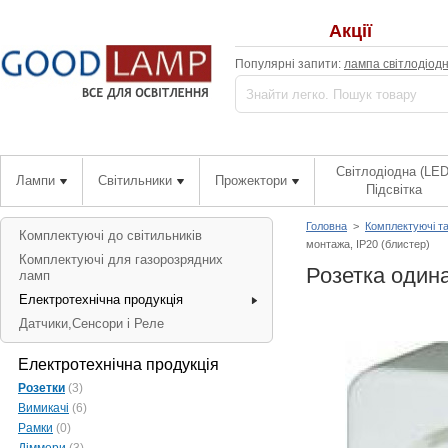
Акції
Популярні запити:
лампа світлодіод
Світлодіодна (LED
Лампи
Світильники
Прожектори
Підсвітка
Головна
>
Комплектуючі т
Комплектуючі до світильників
монтажа, IP20 (блистер)
Комплектуючі для газорозрядних
Розетка одина
ламп
Електротехнічна продукція
Датчики,Сенсори і Реле
Електротехнічна продукція
Розетки
(3)
Вимикачі
(6)
Рамки
(0)