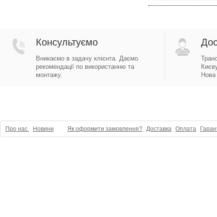
Консультуємо
Дос
Вникаємо в задачу клієнта. Даємо
Тран
рекомендації по використанню та
Києву
монтажу.
Нова 
Про нас
Новини
Як оформити замовлення?
Доставка
Оплата
Гаран