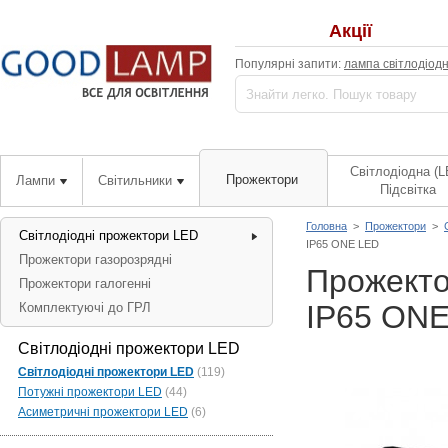
Акції
Популярні запити:
лампа світлодіод
Світлодіодна (L
Прожектори
Лампи
Світильники
Підсвітка
Головна
>
Прожектори
>
Світлодіодні прожектори LED
IP65 ONE LED
Прожектори газорозрядні
Прожекто
Прожектори галогенні
IP65 ON
Комплектуючі до ГРЛ
Світлодіодні прожектори LED
Світлодіодні прожектори LED
(119)
Потужні прожектори LED
(44)
Асиметричні прожектори LED
(6)