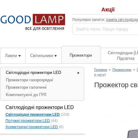
Акції
Популярні запити:
лампа світлодіод
Світлодіодна (L
Прожектори
Лампи
Світильники
Підсвітка
Головна
>
Прожектори
>
Світлодіодні прожектори LED
E.NEXT
Прожектори газорозрядні
Прожектор сві
Прожектори галогенні
Комплектуючі до ГРЛ
Світлодіодні прожектори LED
Світлодіодні прожектори LED
(119)
Потужні прожектори LED
(44)
Асиметричні прожектори LED
(6)