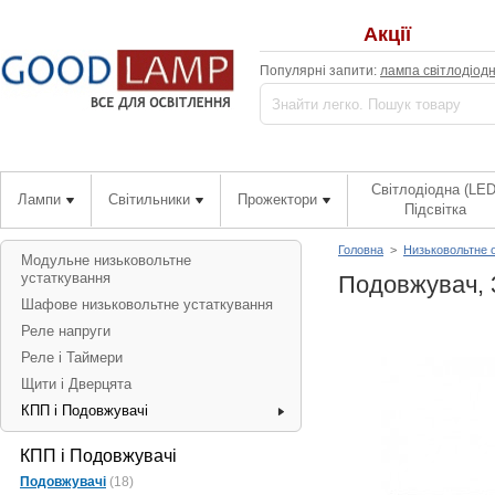
Акції
Популярні запити:
лампа світлодіод
Світлодіодна (LED
Лампи
Світильники
Прожектори
Підсвітка
Головна
>
Низьковольтне 
Модульне низьковольтне
устаткування
Подовжувач, 3
Шафове низьковольтне устаткування
Реле напруги
Реле і Таймери
Щити і Дверцята
КПП і Подовжувачі
КПП і Подовжувачі
Подовжувачі
(18)