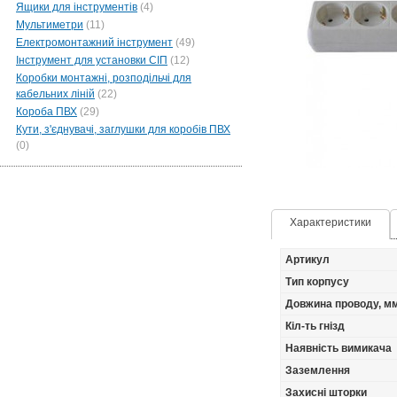
Ящики для інструментів
(4)
Мультиметри
(11)
Електромонтажний інструмент
(49)
Інструмент для установки СІП
(12)
Коробки монтажні, розподільчі для
кабельних ліній
(22)
Короба ПВХ
(29)
Кути, з'єднувачі, заглушки для коробів ПВХ
(0)
Характеристики
Артикул
Тип корпусу
Довжина проводу, м
Кіл-ть гнізд
Наявність вимикача
Заземлення
Захисні шторки