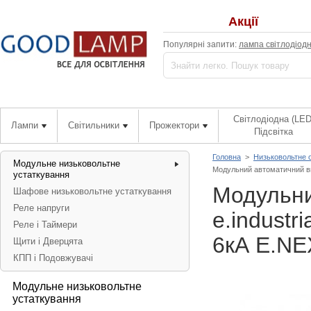
Акції
Популярні запити:
лампа світлодіод
Світлодіодна (LED
Лампи
Світильники
Прожектори
Підсвітка
Головна
>
Низьковольтне 
Модульне низьковольтне
Модульний автоматичний вим
устаткування
Модульни
Шафове низьковольтне устаткування
Реле напруги
e.industr
Реле і Таймери
6кА E.NE
Щити і Дверцята
КПП і Подовжувачі
Модульне низьковольтне
устаткування