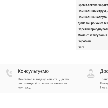
Время-токова харак
Номінальний струм, 
Номінальна напруга
Діапазон робочих тем
Перетин приєднуваль
Момент затягування 
Виробник
Вага
Консультуємо
Дос
Вникаємо в задачу клієнта. Даємо
Тран
рекомендації по використанню та
Києву
монтажу.
Нова 