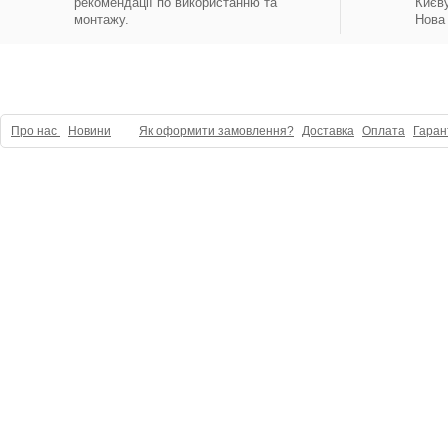
рекомендації по використанню та
Києву
монтажу.
Нова 
Про нас
Новини
Як оформити замовлення?
Доставка
Оплата
Гаран