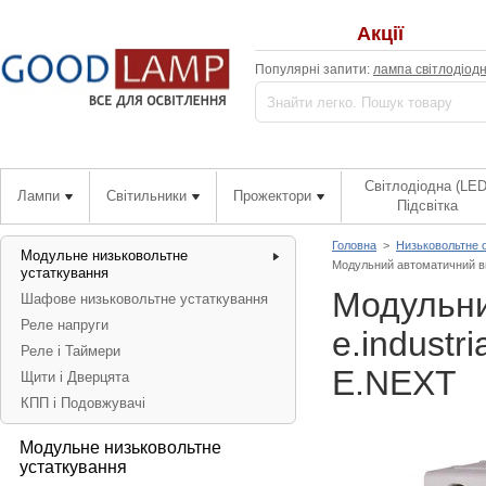
Акції
Популярні запити:
лампа світлодіод
Світлодіодна (LED
Лампи
Світильники
Прожектори
Підсвітка
Головна
>
Низьковольтне 
Модульне низьковольтне
Модульний автоматичний вим
устаткування
Модульни
Шафове низьковольтне устаткування
Реле напруги
e.industr
Реле і Таймери
E.NEXT
Щити і Дверцята
КПП і Подовжувачі
Модульне низьковольтне
устаткування