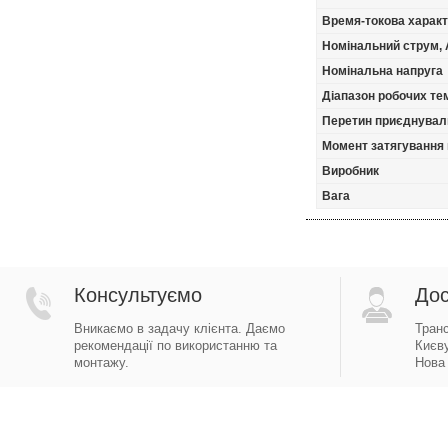
Время-токова харак
Номінальний струм, 
Номінальна напруга
Діапазон робочих тем
Перетин приєднуваль
Момент затягування 
Виробник
Вага
Консультуємо
Дос
Вникаємо в задачу клієнта. Даємо
Тран
рекомендації по використанню та
Києву
монтажу.
Нова 