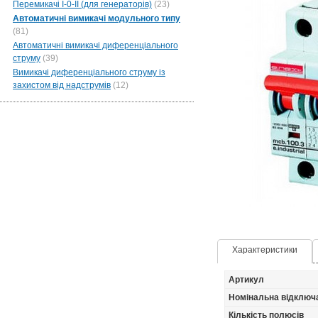
Перемикачі I-0-II (для генераторів)
(23)
Автоматичні вимикачі модульного типу
(81)
Автоматичні вимикачі диференціального
струму
(39)
Вимикачі диференціального струму із
захистом від надструмів
(12)
Характеристики
Артикул
Номінальна відключ
Кількість полюсів