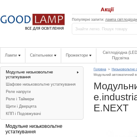
Акції
Популярні запити:
лампа світлодіод
Світлодіодна (LED
Лампи
Світильники
Прожектори
Підсвітка
Головна
>
Низьковольтне 
Модульне низьковольтне
Модульний автоматичний вим
устаткування
Модульни
Шафове низьковольтне устаткування
Реле напруги
e.industr
Реле і Таймери
E.NEXT
Щити і Дверцята
КПП і Подовжувачі
Модульне низьковольтне
устаткування