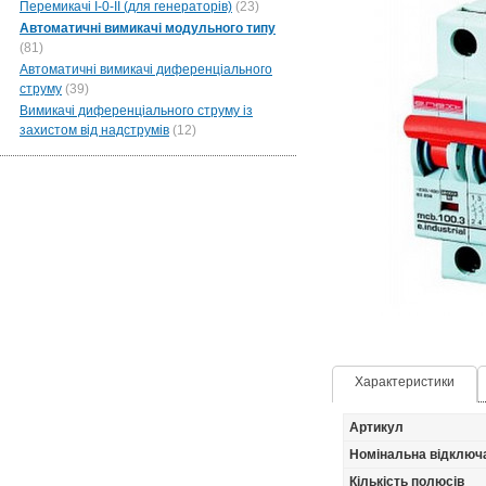
Перемикачі I-0-II (для генераторів)
(23)
Автоматичні вимикачі модульного типу
(81)
Автоматичні вимикачі диференціального
струму
(39)
Вимикачі диференціального струму із
захистом від надструмів
(12)
Характеристики
Артикул
Номінальна відключ
Кількість полюсів