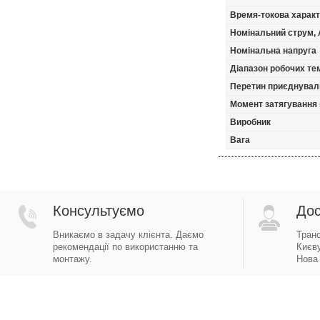
Время-токова харак
Номінальний струм, 
Номінальна напруга
Діапазон робочих тем
Перетин приєднуваль
Момент затягування 
Виробник
Вага
Консультуємо
Дос
Вникаємо в задачу клієнта. Даємо
Тран
рекомендації по використанню та
Києву
монтажу.
Нова 