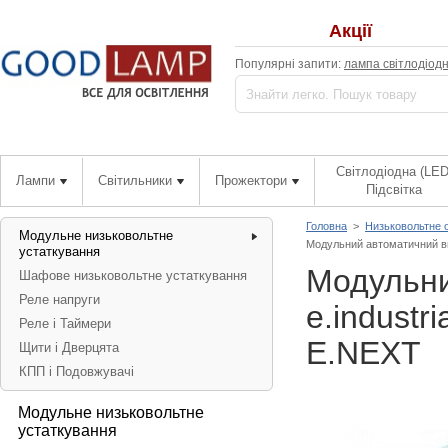
Акції
Популярні запити:
лампа світлодіод
Світлодіодна (LED
Лампи
Світильники
Прожектори
Підсвітка
Головна
>
Низьковольтне 
Модульне низьковольтне
Модульний автоматичний вим
устаткування
Модульни
Шафове низьковольтне устаткування
Реле напруги
e.industr
Реле і Таймери
E.NEXT
Щити і Дверцята
КПП і Подовжувачі
Модульне низьковольтне
устаткування