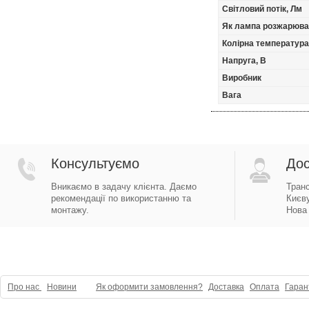
Світловий потік, Лм
Як лампа розжарюва
Колірна температура
Напруга, В
Виробник
Вага
Консультуємо
Дос
Вникаємо в задачу клієнта. Даємо
Тран
рекомендації по використанню та
Києву
монтажу.
Нова 
Про нас
Новини
Як оформити замовлення?
Доставка
Оплата
Гаран