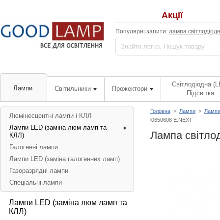
Акції
Популярні запити:
лампа світлодіод
Світлодіодна (L
Лампи
Світильники
Прожектори
Підсвітка
Головна
>
Лампи
>
Лампи
Люмінесцентні лампи і КЛЛ
l0650608 E.NEXT
Лампи LED (заміна люм ламп та
Лампа світло
КЛЛ)
Галогенні лампи
Лампи LED (заміна галогенних ламп)
Газоразрядні лампи
Спеціальні лампи
Лампи LED (заміна люм ламп та
КЛЛ)