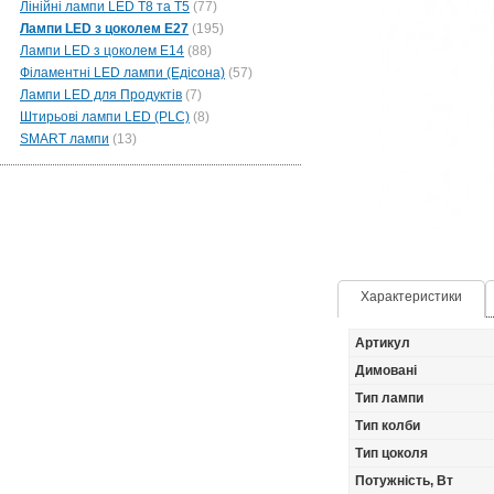
Лінійні лампи LED Т8 та Т5
(77)
Лампи LED з цоколем Е27
(195)
Лампи LED з цоколем Е14
(88)
Філаментні LED лампи (Едісона)
(57)
Лампи LED для Продуктів
(7)
Штирьові лампи LED (PLC)
(8)
SMART лампи
(13)
Характеристики
Артикул
Димовані
Тип лампи
Тип колби
Тип цоколя
Потужність, Вт