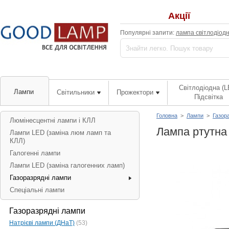
Акції
Популярні запити:
лампа світлодіод
Світлодіодна (L
Лампи
Світильники
Прожектори
Підсвітка
Головна
>
Лампи
>
Газор
Люмінесцентні лампи і КЛЛ
Лампа ртутна 
Лампи LED (заміна люм ламп та
КЛЛ)
Галогенні лампи
Лампи LED (заміна галогенних ламп)
Газоразрядні лампи
Спеціальні лампи
Газоразрядні лампи
Натрієві лампи (ДНаТ)
(53)