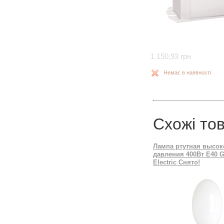
1 150,93 грн
Немає в наявності
Схожі то
Лампа ртутная высок
давления 400Вт Е40 G
Electric Снято!