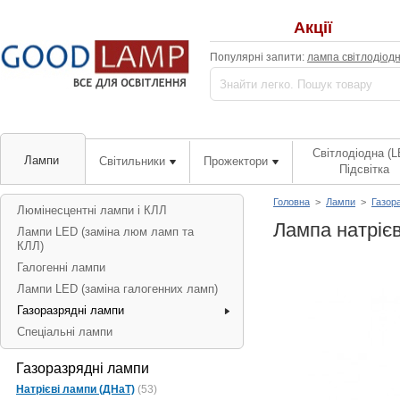
Акції
Популярні запити:
лампа світлодіод
Світлодіодна (L
Лампи
Світильники
Прожектори
Підсвітка
Головна
>
Лампи
>
Газор
Люмінесцентні лампи і КЛЛ
Лампа натрієв
Лампи LED (заміна люм ламп та
КЛЛ)
Галогенні лампи
Лампи LED (заміна галогенних ламп)
Газоразрядні лампи
Спеціальні лампи
Газоразрядні лампи
Натрієві лампи (ДНаТ)
(53)