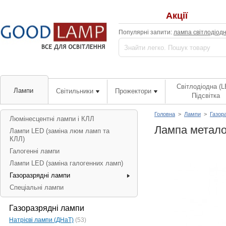
Акції
Популярні запити:
лампа світлодіод
Світлодіодна (L
Лампи
Світильники
Прожектори
Підсвітка
Головна
>
Лампи
>
Газор
Люмінесцентні лампи і КЛЛ
Лампа метало
Лампи LED (заміна люм ламп та
КЛЛ)
Галогенні лампи
Лампи LED (заміна галогенних ламп)
Газоразрядні лампи
Спеціальні лампи
Газоразрядні лампи
Натрієві лампи (ДНаТ)
(53)