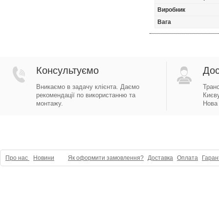
Виробник
Вага
Консультуємо
Дос
Вникаємо в задачу клієнта. Даємо
Тран
рекомендації по використанню та
Києву
монтажу.
Нова 
Про нас
Новини
Як оформити замовлення?
Доставка
Оплата
Гаран