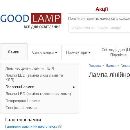
Акції
Популярні запити:
лампа світлодіод
Світлодіодна (L
Лампи
Світильники
Прожектори
Підсвітка
Головна
>
Лампи
>
Галог
Люмінесцентні лампи і КЛЛ
Лампа лінійн
Лампи LED (заміна люм ламп та
КЛЛ)
Галогенні лампи
Лампи LED (заміна галогенних ламп)
Газоразрядні лампи
Спеціальні лампи
Галогенні лампи
Галогенні лампи низького тиску
(8)