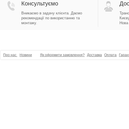
Консультуємо
Дос
Вникаємо в задачу клієнта. Даємо
Тран
рекомендації по використанню та
Києву
монтажу.
Нова 
Про нас
Новини
Як оформити замовлення?
Доставка
Оплата
Гаран