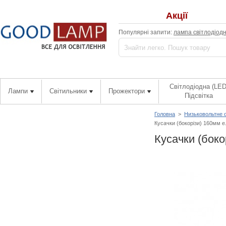
Акції
Популярні запити:
лампа світлодіод
Світлодіодна (LED
Лампи
Світильники
Прожектори
Підсвітка
Головна
>
Низьковольтне 
Кусачки (бокорізи) 160мм e.t
Кусачки (бокор