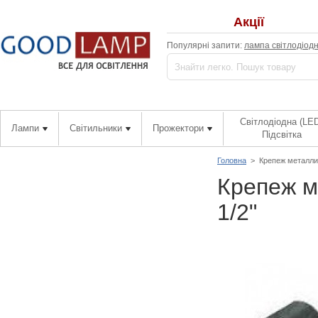
Акції
Популярні запити:
лампа світлодіод
Світлодіодна (LE
Лампи
Світильники
Прожектори
Підсвітка
Головна
>
Крепеж металлич
Крепеж м
1/2"