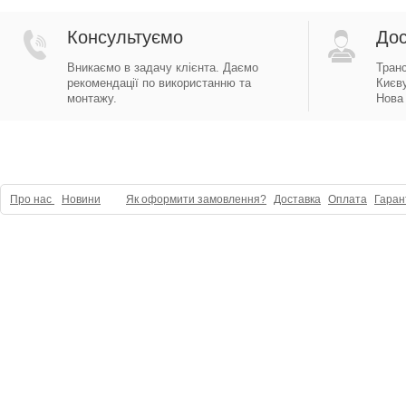
Консультуємо
Дос
Вникаємо в задачу клієнта. Даємо
Тран
рекомендації по використанню та
Києву
монтажу.
Нова 
Про нас
Новини
Як оформити замовлення?
Доставка
Оплата
Гаран