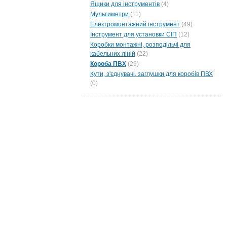
Ящики для інструментів
(4)
Мультиметри
(11)
Електромонтажний інструмент
(49)
Інструмент для установки СІП
(12)
Коробки монтажні, розподільчі для
кабельних ліній
(22)
Короба ПВХ
(29)
Кути, з'єднувачі, заглушки для коробів ПВХ
(0)