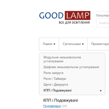
Популярн
Лампи
Світильники
Прожектори
Модульне низьковольтне
устаткування
Шафове низьковольтне устаткування
Реле напруги
Реле і Таймери
Щити і Дверцята
КПП і Подовжувачі
КПП і Подовжувачі
Подовжувачі
(18)