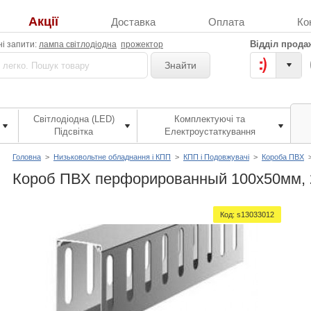
Акції
Доставка
Оплата
Ко
Відділ прода
і запити:
лампа світлодіодна
прожектор
Знайти
Світлодіодна (LED)
Комплектуючі та
Підсвітка
Електроустаткування
Головна
>
Низьковольтне обладнання і КПП
>
КПП і Подовжувачі
>
Короба ПВХ
Короб ПВХ перфорированный 100х50мм,
Код:
s13033012