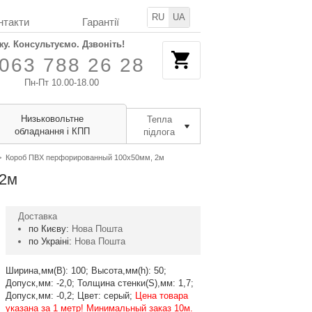
RU
UA
нтакти
Гарантії
жу. Консультуємо. Дзвоніть!
063 788 26 28
Пн-Пт 10.00-18.00
Низьковольтне
Тепла
обладнання і КПП
підлога
>
Короб ПВХ перфорированный 100х50мм, 2м
 2м
Доставка
по Києву:
Нова Пошта
по Украіні:
Нова Пошта
Ширина,мм(В): 100; Высота,мм(h): 50;
Допуск,мм: -2,0; Толщина стенки(S),мм: 1,7;
Допуск,мм: -0,2; Цвет: серый;
Цена товара
указана за 1 метр! Минимальный заказ 10м.