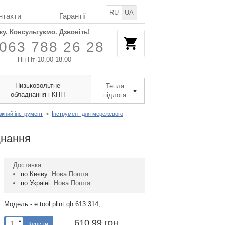
RU
UA
нтакти
Гарантії
жу. Консультуємо. Дзвоніть!
063 788 26 28
Пн-Пт 10.00-18.00
Низьковольтне
Тепла
обладнання і КПП
підлога
жний інструмент
>
Інструмент для мережевого
днання
Доставка
по Києву:
Нова Пошта
по Украіні:
Нова Пошта
Модель - e.tool.plint.qh.613.314;
610,99 грн
▲
Купити