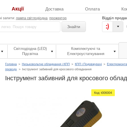
Акції
Доставка
Оплата
Ко
Відділ прода
і запити:
лампа світлодіодна
прожектор
Знайти
Світлодіодна (LED)
Комплектуючі та
Підсвітка
Електроустаткування
Головна
>
Низьковольтне обладнання і КПП
>
КПП і Подовжувачі
>
Електромонта
проводу
>
Інструмент забивний для кросового обладнання
Інструмент забивний для кросового обла
Код:
t006004