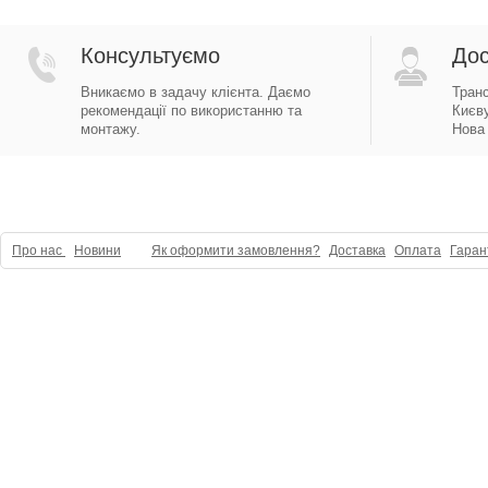
Консультуємо
Дос
Вникаємо в задачу клієнта. Даємо
Тран
рекомендації по використанню та
Києву
монтажу.
Нова 
Про нас
Новини
Як оформити замовлення?
Доставка
Оплата
Гаран