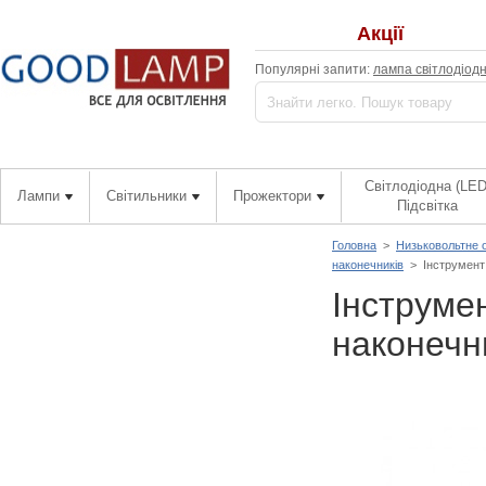
Акції
Популярні запити:
лампа світлодіод
Світлодіодна (LED
Лампи
Світильники
Прожектори
Підсвітка
Головна
>
Низьковольтне 
наконечників
>
Інструмент
Інструме
наконечн