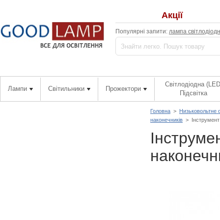
Акції
Популярні запити:
лампа світлодіод
Світлодіодна (LED
Лампи
Світильники
Прожектори
Підсвітка
Головна
>
Низьковольтне 
наконечників
>
Інструмент
Інструме
наконечн