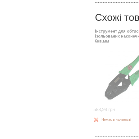
Схожі то
Інструмент для обтис
ізольованих наконечн
6кв.мм
588,99 грн
Немає в наявності