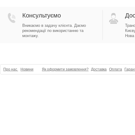
Консультуємо
Дос
Вникаємо в задачу клієнта. Даємо
Тран
рекомендації по використанню та
Києву
монтажу.
Нова 
Про нас
Новини
Як оформити замовлення?
Доставка
Оплата
Гаран