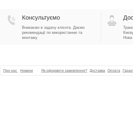
Консультуємо
Дос
Вникаємо в задачу клієнта. Даємо
Тран
рекомендації по використанню та
Києву
монтажу.
Нова 
Про нас
Новини
Як оформити замовлення?
Доставка
Оплата
Гаран