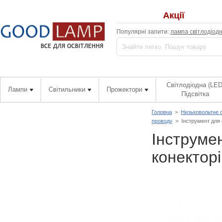
Акції
Популярні запити:
лампа світлодіод
Світлодіодна (LED
Лампи
Світильники
Прожектори
Підсвітка
Головна
>
Низьковольтне 
проводу
>
Інструмент для 
Інструмен
конекторі