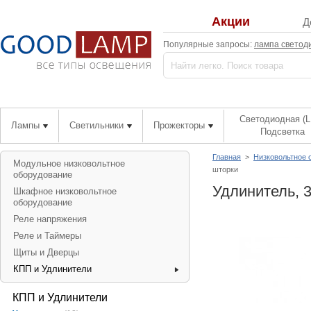
Акции
Д
Популярные запросы:
лампа светод
Светодиодная (L
Лампы
Светильники
Прожекторы
Подсветка
Главная
>
Низковольтное 
Модульное низковольтное
шторки
оборудование
Удлинитель, 
Шкафное низковольтное
оборудование
Реле напряжения
Реле и Таймеры
Щиты и Дверцы
КПП и Удлинители
КПП и Удлинители