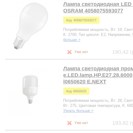
Лампа светодиодная LED 
OSRAM 4058075593077
Код: 4058075593077
Потребляемая мощность, Вт: 19; Свето
К: 2700; Тип цоколя: Е2; Напряжение,
больше >
190,42 г
Уже нет
Лампа светодиодная пр
e.LED.lamp.HP.E27.28.6000
l0650620 E.NEXT
Код: l0650620
Потребляемая мощность, Вт: 28; Свето
Вт: 275; Цветовая температура, К: 600
Узнать больше >
193,82 г
Уже нет