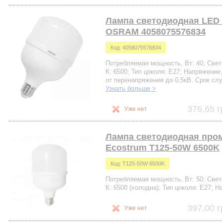
Лампа светодиодная LED 
OSRAM 4058075576834
Код: 4058075576834
Потребляемая мощность, Вт: 40; Свето
К: 6500; Тип цоколя: Е27; Напряжение,
от перенапряжения до 0,5кВ. Срок сл
Узнать больше >
376,65 г
Уже нет
Лампа светодиодная про
Ecostrum Т125-50W 6500K
Код: Т125-50W 6500K
Потребляемая мощность, Вт: 50; Свето
К: 6500 (холодна); Тип цоколя: Е27; Н
397,00 г
Уже нет