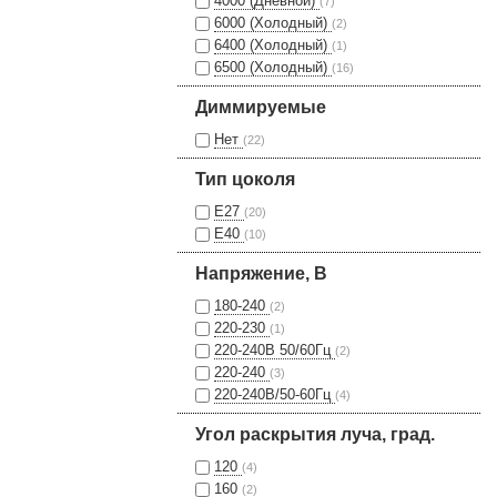
4000 (Дневной)
(7)
6000 (Холодный)
(2)
6400 (Холодный)
(1)
6500 (Холодный)
(16)
Диммируемые
Нет
(22)
Тип цоколя
Е27
(20)
Е40
(10)
Напряжение, В
180-240
(2)
220-230
(1)
220-240В 50/60Гц
(2)
220-240
(3)
220-240В/50-60Гц
(4)
Угол раскрытия луча, град.
120
(4)
160
(2)