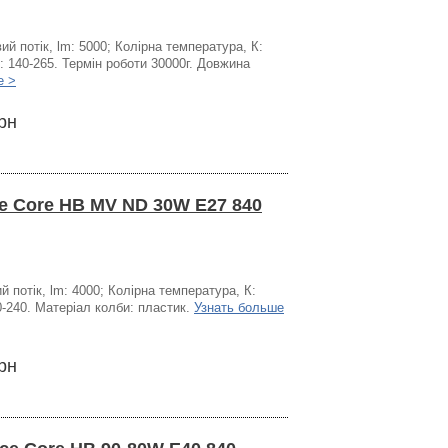
ий потік, lm: 5000; Колірна температура, К:
: 140-265. Термін роботи 30000г. Довжина
е >
рн
e Core HB MV ND 30W E27 840
й потік, lm: 4000; Колірна температура, К:
0-240. Матеріал колби: пластик.
Узнать больше
рн