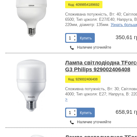
Код: 4099854189692
Споживана потужність, Вт: 40; Світлов
6500; Тип цоколя: Е27/Е40; Напруга, В
220мм, діаметр: 135мм.
Узнать больш
350,61 г
▲
Купить
▼
Наличие уточняйте
Лампа світлодіодна TForc
G3 Philips 929002406408
Код: 929002406408
Споживна потужність, Вт: 30; Світлови
4000; Тип цоколя: Е27; Напруга, В: 22
>
658,91 г
▲
Купить
▼
Наличие уточняйте