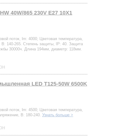
HW 40W/865 230V E27 10X1
вой поток, lm: 4000; Цветовая температура,
 В: 140-265. Степень защиты, IP: 40. Защита
ужбы 30000ч. Длина 194мм, диаметр: 118мм.
рн
мышленная LED Т125-50W 6500K
вой поток, lm: 4500; Цветовая температура,
апряжение, В: 180-240.
Узнать больше >
рн