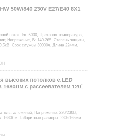
HW 50W/840 230V E27/E40 8X1
вой поток, lm: 5000; Цветовая температура,
ник; Напряжение, В: 140-265. Степень защиты,
 0,5кВ. Срок службы 30000ч. Длина 224мм,
рн
я высоких потолков e.LED
0К 1680Лм с рассеевателем 120`
тель: алюминий; Напряжение: 220/230В,
к: 1680Лм. Габаритные размеры: 280×165мм.
рн