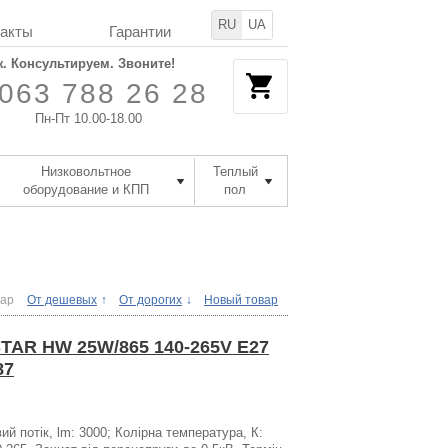
RU
UA
такты
Гарантии
. Консультируем. Звоните!
063 788 26 28
Пн-Пт 10.00-18.00
Низковольтное
Теплый
оборудование и КПП
пол
вар
От дешевых
От дорогих
Новый товар
STAR HW 25W/865 140-265V E27
87
ий потік, lm: 3000; Колірна температура, К: