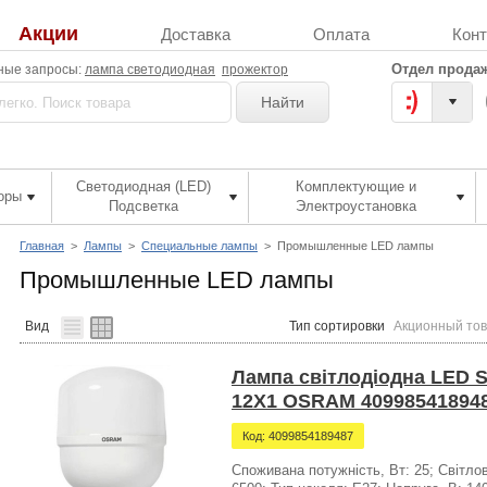
Акции
Доставка
Оплата
Кон
Отдел продаж
ные запросы:
лампа светодиодная
прожектор
Найти
Светодиодная (LED)
Комплектующие и
оры
Подсветка
Электроустановка
Главная
>
Лампы
>
Специальные лампы
>
Промышленные LED лампы
Промышленные LED лампы
Вид
Тип сортировки
Акционный то
Лампа світлодіодна LED 
12X1 OSRAM 40998541894
Код: 4099854189487
Споживана потужність, Вт: 25; Світлов