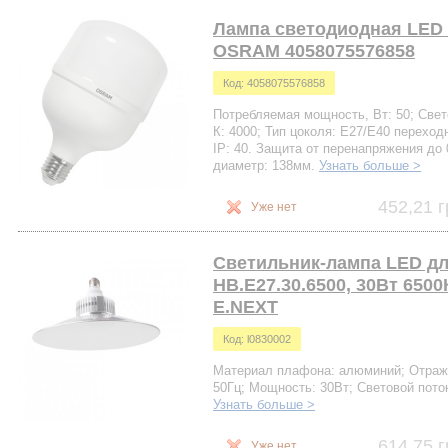
Лампа светодиодная LED 
OSRAM 4058075576858
Код: 4058075576858
Потребляемая мощность, Вт: 50; Свето
К: 4000; Тип цоколя: Е27/Е40 переход
IP: 40. Защита от перенапряжения до
диаметр: 138мм.
Узнать больше >
452,21 г
Уже нет
Светильник-лампа LED дл
HB.E27.30.6500, 30Вт 650
E.NEXT
Код: l0830002
Материал плафона: алюминий; Отража
50Гц; Мощность: 30Вт; Световой пото
Узнать больше >
614,75 г
Уже нет