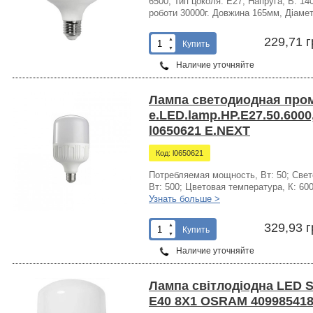
6500; Тип цоколя: Е27; Напруга, В: 14
роботи 30000г. Довжина 165мм, Діаме
229,71 г
▲
Купить
▼
Наличие уточняйте
Лампа светодиодная пр
e.LED.lamp.HP.E27.50.6000
l0650621 E.NEXT
Код: l0650621
Потребляемая мощность, Вт: 50; Свето
Вт: 500; Цветовая температура, К: 600
Узнать больше >
329,93 г
▲
Купить
▼
Наличие уточняйте
Лампа світлодіодна LED 
E40 8X1 OSRAM 40998541