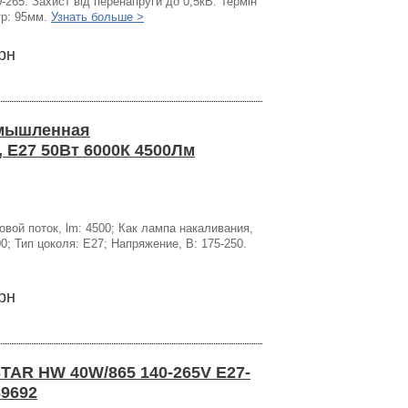
0-265. Захист від перенапруги до 0,5кВ. Термін
тр: 95мм.
Узнать больше >
рн
омышленная
, Е27 50Вт 6000К 4500Лм
вой поток, lm: 4500; Как лампа накаливания,
0; Тип цоколя: Е27; Напряжение, В: 175-250.
рн
STAR HW 40W/865 140-265V E27-
89692