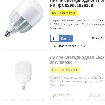
Лампа светодиодная TFor
Philips 929001939208
Код: 929001939208
Потребляемая мощность, Вт: 80; Свето
К: 4000; Тип цоколя: Е40; Напряжение
больше >
1 680,51
▲
Купить
▼
Наличие уточняйте
Лампа светодиодная LED 
30W 6500K
Код: Т100-30W 6500K
Потребляемая мощность, Вт: 12; Свето
Вт: 120; Цветовая температура, К: 270
Узнать больше >
162,50 г
Уже нет