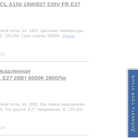
CL A150 19W/827 230V FR E27
вой поток, lm: 2450; Цветовая температура,
 В: 220-240. Срок службы 15000ч.
Узнать
рн
омышленная
, Е27 28Вт 6000К 2800Лм
Добавить свой отзыв
вой поток, lm: 2800; Как лампа накаливания,
0; Тип цоколя: Е27; Напряжение, В: 175-250.
рн