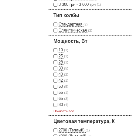
3 300 грн - 3 600 грн
(1)
Тип колбы
Стандартная
(2)
Эллиптическая
(2)
Мощность, Вт
19
(1)
25
(1)
28
(1)
30
(5)
40
(2)
42
(1)
50
(5)
55
(1)
65
(3)
80
(4)
Показать все
Цветовая температура, К
2700 (Теплый)
(1)