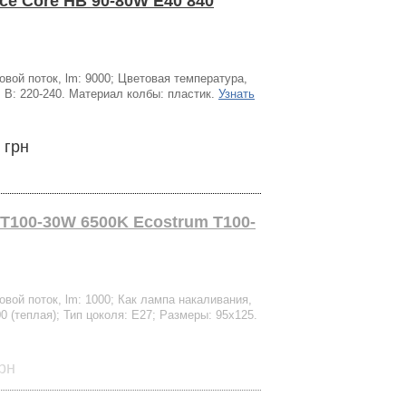
ce Core HB 90-80W E40 840
вой поток, lm: 9000; Цветовая температура,
, В: 220-240. Материал колбы: пластик.
Узнать
 грн
Т100-30W 6500K Ecostrum Т100-
вой поток, lm: 1000; Как лампа накаливания,
0 (теплая); Тип цоколя: Е27; Размеры: 95х125.
рн