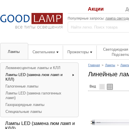
Акции
Д
Популярные запросы:
лампа светод
Светодиодная 
Лампы
Светильники
Прожекторы
Подсветк
Главная
>
Лампы
>
Лампы
Люминесцентные лампы и КЛЛ
Линейные лам
Лампы LED (замена люм ламп и
КЛЛ)
Галогенные лампы
Вид
Лампы LED (замена галогенных
ламп)
Газоразрядные лампы
Специальные лампы
Лампы LED (замена люм ламп и
КЛЛ)