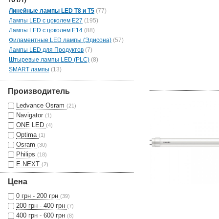
Линейные лампы LED Т8 и Т5
(77)
Лампы LED c цоколем Е27
(195)
Лампы LED c цоколем Е14
(88)
Филаментные LED лампы (Эдисона)
(57)
Лампы LED для Продуктов
(7)
Штыревые лампы LED (PLC)
(8)
SMART лампы
(13)
Производитель
Ledvance Osram
(21)
Navigator
(1)
ONE LED
(4)
Optima
(1)
Osram
(30)
Philips
(18)
E.NEXT
(2)
Цена
0 грн - 200 грн
(39)
200 грн - 400 грн
(7)
400 грн - 600 грн
(8)