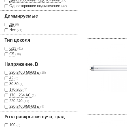
Двухстороннее подключение
(27)
Одностороннее подключение
(42)
Диммируемые
Да
(6)
Нет
(71)
Тип цоколя
G13
(61)
G5
(16)
Напряжение, В
220-240В 50/60Гц
(18)
42
(6)
30-80
(1)
170-265
(4)
176...264 AC
(1)
220-240
(41)
220-240В/50-60Гц
(4)
Угол раскрытия луча, град.
100
(3)