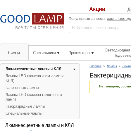
Акции
Д
Популярные запросы:
лампа светод
Светодиодная 
Лампы
Светильники
Прожекторы
Подсветк
Главная
>
Лампы
>
Люми
Люминесцентные лампы и КЛЛ
Бактерицидн
Лампы LED (замена люм ламп и
КЛЛ)
Нет товаров, соот
Галогенные лампы
Лампы LED (замена галогенных
ламп)
Газоразрядные лампы
Специальные лампы
Люминесцентные лампы и КЛЛ