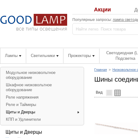
Акции
Д
Популярные запросы:
лампа светод
Светодиодная (L
Лампы
Светильники
Прожекторы
Подсветка
Главная
>
Низковольтное 
Модульное низковольтное
оборудование
Шины соедин
Шкафное низковольтное
оборудование
Вид
Реле напряжения
Реле и Таймеры
Щиты и Дверцы
КПП и Удлинители
Щиты и Дверцы