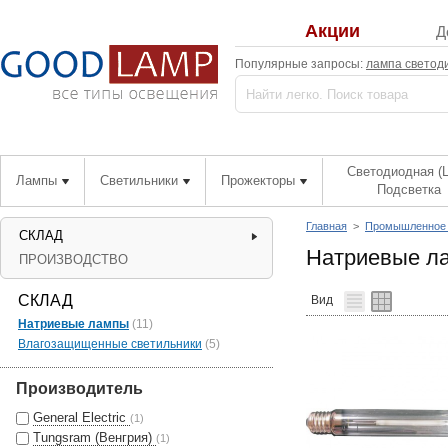
Акции
Д
Популярные запросы:
лампа светод
Светодиодная (
Лампы
Светильники
Прожекторы
Подсветка
Главная
>
Промышленное
СКЛАД
Натриевые л
ПРОИЗВОДСТВО
СКЛАД
Вид
Натриевые лампы
(11)
Влагозащищенные светильники
(5)
Производитель
General Electric
(1)
Tungsram (Венгрия)
(1)