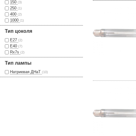
150
(3)
250
(1)
400
(2)
1000
(1)
Тип цоколя
Е27
(2)
Е40
(7)
Rx7s
(2)
Тип лампы
Натриевая ДНаТ
(10)