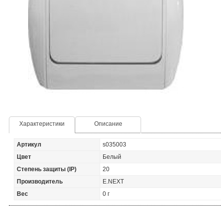
Характеристики
Описание
Артикул
s035003
Цвет
Белый
Степень защиты (IP)
20
Производитель
E.NEXT
Вес
0 г