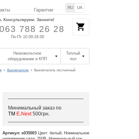
RU
UA
такты
Гарантии
. Консультируем. Звоните!
063 788 26 28
Пн-Пт 10.00-18.00
Низковольтное
Теплый
оборудование и КПП
пол
я
>
Выключатели
>
Выключатель лестничный
___________________________
Минимальный заказ по
ТМ
E.Next
500грн.
___________________________
Артикул: s035003
Цвет: белый; Номинальное
напряжение сети: 250В. Номинальный ток: