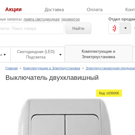
Акции
Доставка
Оплата
Кон
Отдел продаж
ные запросы:
лампа светодиодная
прожектор
Найти
Комплектующие и
Светодиодная (LED)
ы
Электроустановка
Подсветка
Главная
>
Комплектующие и Электроустановка
>
Электроустановочная продукци
Выключатель двухклавишный
Код:
s035005