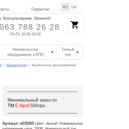
RU
UA
такты
Гарантии
. Консультируем. Звоните!
063 788 26 28
Пн-Пт 10.00-18.00
Низковольтное
Теплый
оборудование и КПП
пол
я
>
Выключатели
>
Выключатель двухклавишный
___________________________
Минимальный заказ по
ТМ
E.Next
500грн.
___________________________
Артикул: s035005
Цвет: белый; Номинальное
напряжение сети: 250В. Номинальный ток: