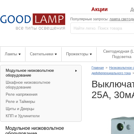
Акции
Д
Популярные запросы:
лампа светод
Светодиодная (L
Лампы
Светильники
Прожекторы
Подсветка
Главная
>
Низковольтное 
Модульное низковольтное
дифференциального тока
оборудование
Выключат
Шкафное низковольтное
оборудование
25А, 30м
Реле напряжения
Реле и Таймеры
Щиты и Дверцы
КПП и Удлинители
Модульное низковольтное
оборудование