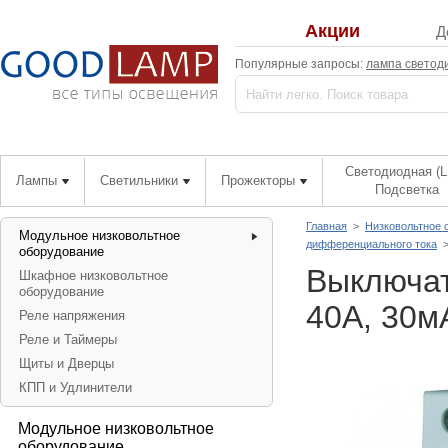
Акции
Д
Популярные запросы:
лампа светод
Светодиодная (L
Лампы
Светильники
Прожекторы
Подсветка
Главная
>
Низковольтное 
Модульное низковольтное
дифференциального тока
оборудование
Выключат
Шкафное низковольтное
оборудование
40А, 30м
Реле напряжения
Реле и Таймеры
Щиты и Дверцы
КПП и Удлинители
Модульное низковольтное
оборудование