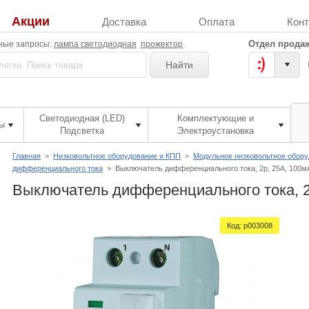
Акции
Доставка
Оплата
Кон
Отдел продаж
ные запросы:
лампа светодиодная
прожектор
Найти
Светодиодная (LED)
Комплектующие и
ы
Подсветка
Электроустановка
Главная
>
Низковольтное оборудование и КПП
>
Модульное низковольтное обор
дифференциального тока
>
Выключатель дифференциального тока, 2р, 25А, 100мА
Выключатель дифференциального тока, 2р
Код:
p003008