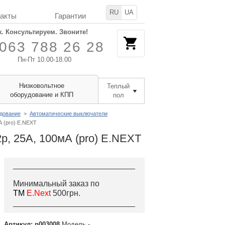
RU
UA
такты
Гарантии
. Консультируем. Звоните!
063 788 26 28
Пн-Пт 10.00-18.00
Низковольтное
Теплый
оборудование и КПП
пол
удование
>
Автоматические выключатели
 (pro) E.NEXT
, 25А, 100мА (pro) E.NEXT
___________________________
Минимальный заказ по
ТМ
E.Next
500грн.
___________________________
Артикул: p003008
Модель -