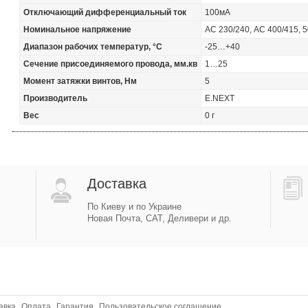
Отключающий дифференциальный ток
100мА
Номинальное напряжение
АС 230/240, АС 400/415, 5
Диапазон рабочих температур, °С
-25…+40
Сечение присоединяемого провода, мм.кв
1…25
Момент затяжки винтов, Нм
5
Производитель
E.NEXT
Вес
0 г
Доставка
По Киеву и по Украине
Новая Почта, САТ, Деливери и др.
авка
Оплата
Гарантия
Пользовательское соглашение