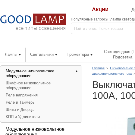
Акции
Д
Популярные запросы:
лампа светод
Светодиодная (L
Лампы
Светильники
Прожекторы
Подсветка
Главная
>
Низковольтное 
Модульное низковольтное
дифференциального тока
оборудование
Выключат
Шкафное низковольтное
оборудование
100А, 10
Реле напряжения
Реле и Таймеры
Щиты и Дверцы
КПП и Удлинители
Модульное низковольтное
оборудование