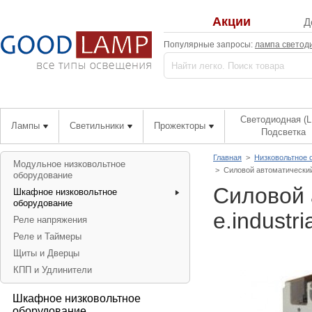
Акции
Д
Популярные запросы:
лампа светод
Светодиодная (L
Лампы
Светильники
Прожекторы
Подсветка
Главная
>
Низковольтное 
Модульное низковольтное
>
Силовой автоматический 
оборудование
Силовой 
Шкафное низковольтное
оборудование
e.industr
Реле напряжения
Реле и Таймеры
Щиты и Дверцы
КПП и Удлинители
Шкафное низковольтное
оборудование