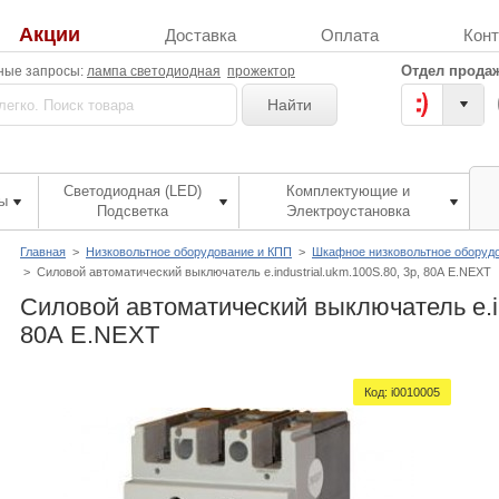
Акции
Доставка
Оплата
Кон
Отдел продаж
ные запросы:
лампа светодиодная
прожектор
Найти
Светодиодная (LED)
Комплектующие и
ы
Подсветка
Электроустановка
Главная
>
Низковольтное оборудование и КПП
>
Шкафное низковольтное оборуд
>
Силовой автоматический выключатель e.industrial.ukm.100S.80, 3р, 80А E.NEXT
Силовой автоматический выключатель e.ind
80А E.NEXT
Код:
i0010005