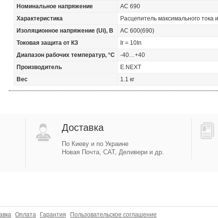
Номинальное напряжение
AC 690
Характеристика
Расцепитель максимального тока 
Изоляционное напряжение (Uі), В
AC 600(690)
Токовая защита от КЗ
Ir = 10In
Диапазон рабочих температур, °С
-40…+40
Производитель
E.NEXT
Вес
1.1 кг
Доставка
По Киеву и по Украине
Новая Почта, САТ, Деливери и др.
авка
Оплата
Гарантия
Пользовательское соглашение