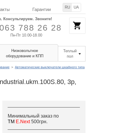
RU
UA
такты
Гарантии
. Консультируем. Звоните!
063 788 26 28
Пн-Пт 10.00-18.00
Низковольтное
Теплый
оборудование и КПП
пол
ование
>
Автоматические выключатели шкафного типа
ustrial.ukm.100S.80, 3р,
___________________________
Минимальный заказ по
ТМ
E.Next
500грн.
___________________________